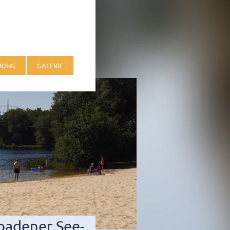
EBUNG
GALERIE
padener See-