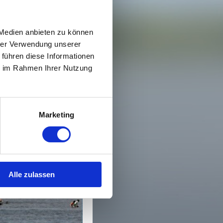
wir um Verständnis,
fällen und nach
fnehmen!
 Medien anbieten zu können
ht beherbergen.
hrer Verwendung unserer
somit erholsamen
 führen diese Informationen
ie im Rahmen Ihrer Nutzung
ei uns inklusive
r Rezeption kostenlos
Marketing
Alle zulassen