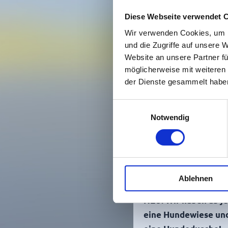
Hier finden Sie unser
Diese Webseite verwendet 
Preisliste
und den
Wir verwenden Cookies, um I
Platzplan
.
und die Zugriffe auf unsere 
Website an unsere Partner fü
Besucht u
möglicherweise mit weiteren
bei
facebo
der Dienste gesammelt habe
Aktuelles:
Einwilligungsauswahl
Notwendig
Gastro:
01.10.26 - 31.10.26
geschlossen (
keine
Brötchen erhältlich).
Ablehnen
NEU:
Wir haben ab j
eine Hundewiese un