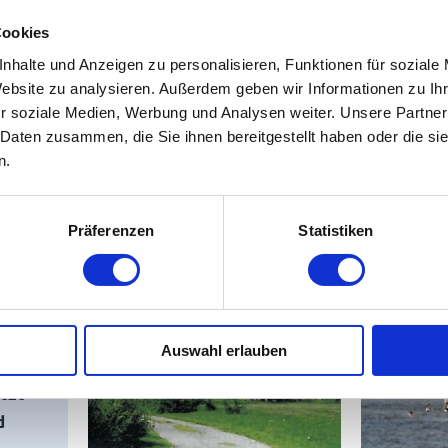
Wir haben keine Zeltwiese. Daher bitten 
e
dass wir
Camper mit Zelt nur in Ausnahme
Cookies
vorheriger telefonischer Rücksprache au
nhalte und Anzeigen zu personalisieren, Funktionen für soziale
Zeltgruppen können wir grundsätzlich nic
Website zu analysieren. Außerdem geben wir Informationen zu I
Unser Platz soll Ihnen einen ruhigen und 
r soziale Medien, Werbung und Analysen weiter. Unsere Partner
Urlaub ermöglichen.
ns
 Daten zusammen, die Sie ihnen bereitgestellt haben oder die s
ok
n.
Ihre Preisvorteile auf einen Blick:
keine Zusatzkosten für Duschen - das ist b
WLAN ist im Dorf 5 und im Nahbereich de
Präferenzen
Statistiken
bei uns zahlen Sie keine Kurtaxe
Auswahl erlauben
etzt
d