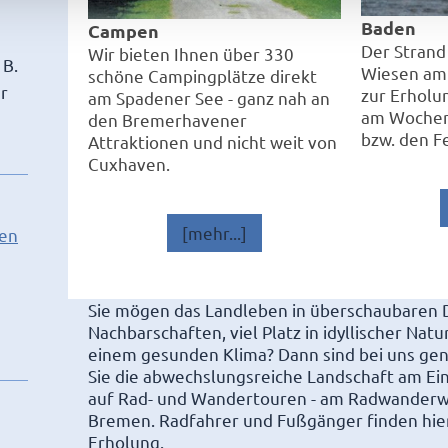
Baden
Campen
Der Strand
Wir bieten Ihnen über 330
 B.
Wiesen am
schöne Campingplätze direkt
r
zur Erholu
am Spadener See - ganz nah an
am Wochen
den Bremerhavener
bzw. den Fe
Attraktionen und nicht weit von
Cuxhaven.
[mehr...]
en
Sie mögen das Landleben in überschaubaren D
Nachbarschaften, viel Platz in idyllischer Natur
einem gesunden Klima? Dann sind bei uns gen
Sie die abwechslungsreiche Landschaft am Ei
auf Rad- und Wandertouren - am Radwander
Bremen. Radfahrer und Fußgänger finden hie
Erholung.