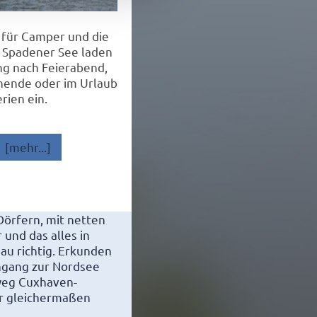
 für Camper und die
 Spadener See laden
ng nach Feierabend,
ende oder im Urlaub
rien ein.
[mehr...]
örfern, mit netten
 und das alles in
au richtig. Erkunden
ngang zur Nordsee
weg Cuxhaven-
r gleichermaßen