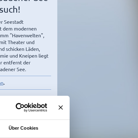
such!
er Seestadt
t dem modernen
amm "Havenwelten",
mit Theater und
nd schicken Läden,
mie und Kneipen liegt
r entfernt der
adener See.
an
.
unsere Camper, Hunde
strand befinden sich
Wenden Sie sich
Über Cookies