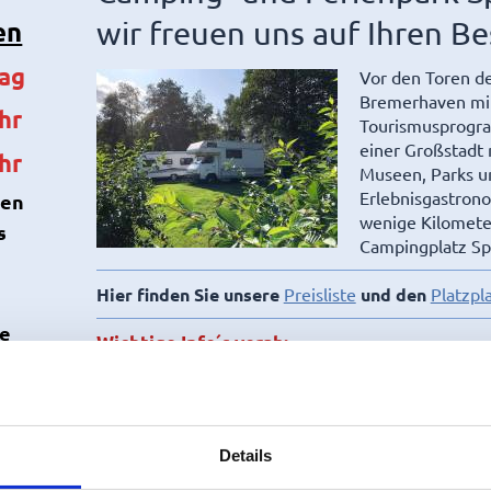
en
wir freuen uns auf Ihren Be
tag
Vor den Toren d
Bremerhaven mi
hr
Tourismusprogr
einer Großstadt 
hr
Museen, Parks u
Erlebnisgastrono
len
wenige Kilomete
s
Campingplatz Sp
Hier finden Sie unsere
Preisliste
und den
Platzpl
ie
Wichtige Info´s vorab:
Unser Badestrand ist ausschließlich für 
 –
haben hier keinen Zugang.
Der öffentliche Badestrand und der Hunde
!
nicht
auf unserem Campingplatzgelände! 
Details
hierzu an
Bluebay
.