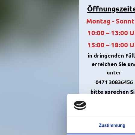
Öffnungszeit
Montag - Sonn
10:00 – 13:00 U
15:00 – 18:00 U
in dringenden Fäl
erreichen Sie un
unter
0471 30836456
bitte sprechen S
uns auf
den
Anrufbeantworter
wir rufen zurück
Zustimmung