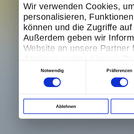
Wir verwenden Cookies, um
personalisieren, Funktionen
können und die Zugriffe auf
Außerdem geben wir Inform
Website an unsere Partner 
Analysen weiter. Unsere Par
Einwilligungsauswahl
möglicherweise mit weitere
Notwendig
Präferenzen
bereitgestellt haben oder d
Dienste gesammelt haben.
Ablehnen