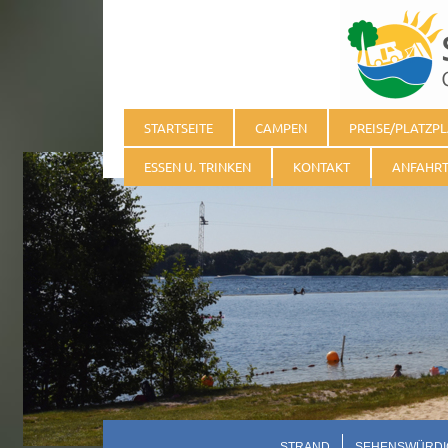
STARTSEITE
CAMPEN
PREISE/PLATZP
ESSEN U. TRINKEN
KONTAKT
ANFAHR
STRAND
SEHENSWÜRDI