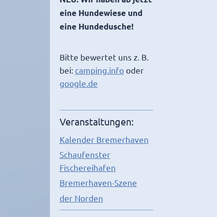
eine Hundewiese und
eine Hundedusche!
Bitte bewertet uns z. B.
bei:
camping.info
oder
google.de
Veranstaltungen:
Kalender Bremerhaven
Schaufenster
Fischereihafen
Bremerhaven-Szene
der Norden