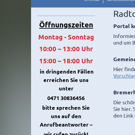
Radt
Öffnungszeiten
Portal k
Informier
Montag - Sonntag
und um 
10:00 – 13:00 Uhr
Gemeind
15:00 – 18:00 Uhr
Hier fin
in dringenden Fällen
Vorschla
erreichen Sie uns
unter
Bremer
0471 30836456
Die schö
bitte sprechen Sie
Sie hier.
den Link 
uns auf
den
Anrufbeantworter –
wir rufen zurück!